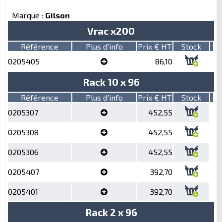
Marque :
Gilson
Vrac x200
Référence
Plus d'info
Prix € HT
Stock
0205405
86,10
Rack 10 x 96
Référence
Plus d'info
Prix € HT
Stock
0205307
452,55
0205308
452,55
0205306
452,55
0205407
392,70
0205401
392,70
Rack 2 x 96