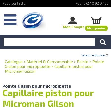
+33 (0)2 40 92 07 09
Mon Compte
Mon panier
Select Language
▼
Catalogue
>
Matériel & Consommable
>
Pointe
>
Pointe
Gilson pour micropipette
>
Capillaire piston pour
Microman Gilson
Pointe Gilson pour micropipette
Capillaire piston pour
Microman Gilson