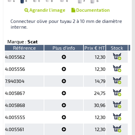
Agrandir l'image
Documentation
Connecteur olive pour tuyau 2 à 10 mm de diamètre
interne.
Marque :
Scat
Référence
Plus d'info
Prix € HT
Stock
4.005562
12,30
4.005556
12,30
7.940304
14,79
4.005867
24,75
4.005868
30,96
4.005555
12,30
4.005561
12,30