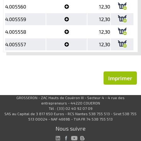
4.005560
12,30
4.005559
12,30
4.005558
12,30
4.005557
12,30
Imprimer
GROSSERON - ZAC Hauts de Couëron III - Secteur 4 - 4 rue des
entrepreneurs - 44220 COUERON
Tél : (33) 02 40 92 07 09
SAS au Capital de 3 817 650 Euros - RCS Nantes 538 755 513 - Siret 538 755
513 00024 - NAF 4669B - TVA FR 74 538 755 513
Nous suivre