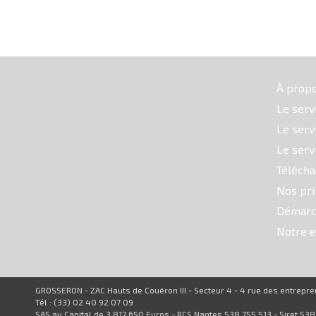
À prop
Le serv
Le serv
Le serv
Téléch
Nos pri
Démarc
Notre e
GROSSERON - ZAC Hauts de Couëron III - Secteur 4 - 4 rue des entrep
Tél : (33) 02 40 92 07 09
SAS au Capital de 3 817 650 Euros - RCS Nantes 538 755 513 - Siret 53