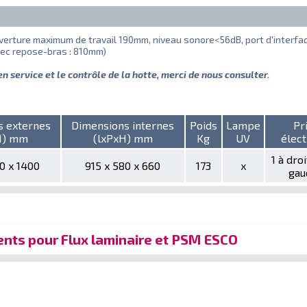
verture maximum de travail 190mm, niveau sonore<56dB, port d'interf
ec repose-bras : 810mm)
 en service et le contrôle de la hotte, merci de nous consulter.
s externes
Dimensions internes
Poids
Lampe
Pr
H) mm
(lxPxH) mm
Kg
UV
élect
1 à droi
10 x 1400
915 x 580 x 660
173
x
gau
nts pour Flux laminaire et PSM ESCO