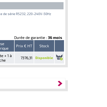
ace de série RS232, 220-240V-50Hz
Durée de garantie :
36 mois
ise
Prix € HT
Stock
rique
te + 1 à
7376,31
Disponible
che