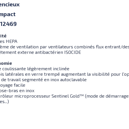
lencieux
mpact
 12469
ité
tres HEPA
tème de ventilation par ventilateurs combinés flux entrant/d
êtement externe antibactérien ISOCIDE
nomie
re coulissante légèrement inclinée
is latérales en verre trempé augmentant la visibilité pour l'o
n de travail segmenté en inox autoclavable
toyage facile
ose-bras en inox
trôleur microprocesseur Sentinel Gold™ (mode de démarrage r
s...)