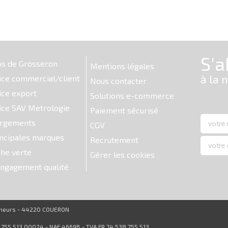
os de Grosseron
Mentions légales
ice commercial/client
Nous contacter
ice export
Solutions e-commerce
ice SAV Metrologie
Paiement sécurisé
argements
CGV
ncipales marques
Recrutement
he verte
Gérer les cookies
ngagement qualité
reneurs - 44220 COUERON
8 755 513 00024 - NAF 4669B - TVA FR 74 538 755 513