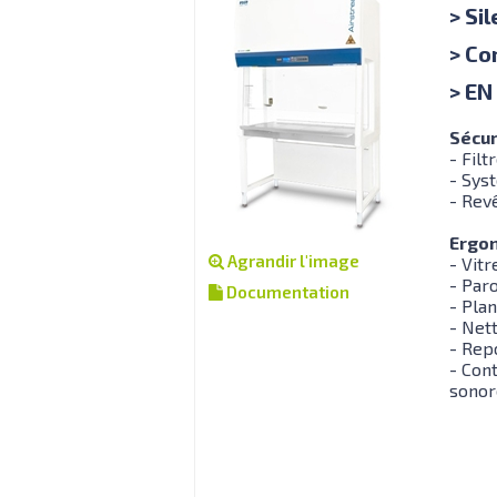
> Si
> Co
> EN
Sécur
- Fil
- Sys
- Rev
Ergo
Agrandir l'image
- Vit
- Paro
Documentation
- Pla
- Net
- Rep
- Con
sonore