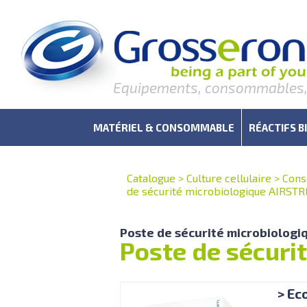
Equipements, consommables, r
MATÉRIEL & CONSOMMABLE
RÉACTIFS B
Catalogue
>
Culture cellulaire
>
Cons
de sécurité microbiologique AIRST
Poste de sécurité microbiologi
Poste de sécur
> Ec