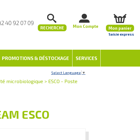
)2 40 92 07 09
Mon Compte
RECHERCHE
Mon panier
Saisie express
PROMOTIONS & DÉSTOCKAGE
SERVICES
Select Language
▼
ité microbiologique
>
ESCO - Poste
REAM ESCO