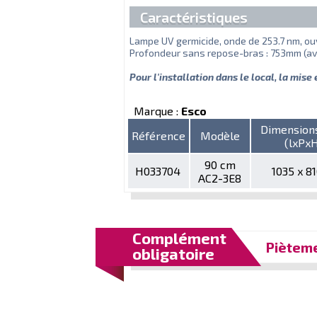
Caractéristiques
Lampe UV germicide, onde de 253.7 nm, ou
Profondeur sans repose-bras : 753mm (av
Pour l'installation dans le local, la mise
Marque :
Esco
Dimension
Référence
Modèle
(lxPx
90 cm
H033704
1035 x 8
AC2-3E8
Complément
Pièteme
obligatoire