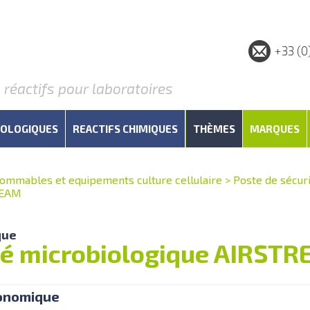
+33 (0
éactifs pour laboratoires
IOLOGIQUES
REACTIFS CHIMIQUES
THÈMES
MARQUES
ommables et equipements culture cellulaire
>
Poste de sécur
REAM
que
ité microbiologique AIRST
onomique