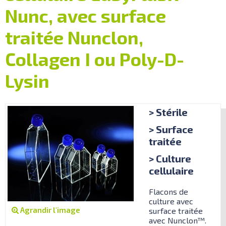
Nunc, avec surface
traitée Nunclon,
Collagen I ou Poly-D-
Lysin
> Stérile
> Surface
traitée
> Culture
cellulaire
Flacons de
culture avec
Agrandir l'image
surface traitée
avec Nunclon™.