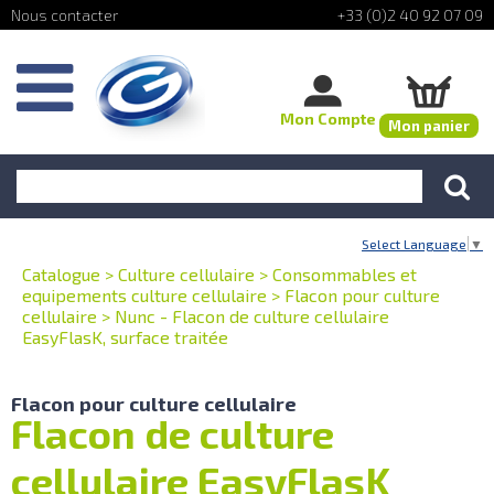
+33 (0)2 40 92 07 09
Mon Compte
Mon panier
Select Language
▼
Catalogue
>
Culture cellulaire
>
Consommables et
equipements culture cellulaire
>
Flacon pour culture
cellulaire
>
Nunc - Flacon de culture cellulaire
EasyFlasK, surface traitée
Flacon pour culture cellulaire
Flacon de culture
cellulaire EasyFlasK