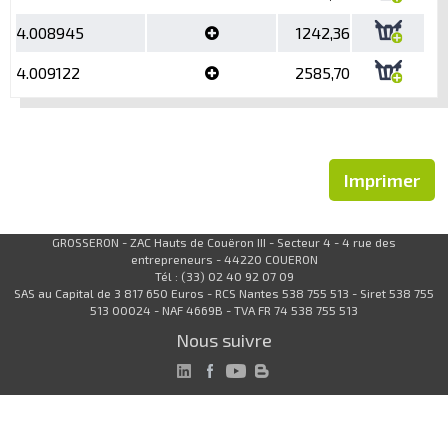
4.008945
1242,36
4.009122
2585,70
Imprimer
GROSSERON - ZAC Hauts de Couëron III - Secteur 4 - 4 rue des
entrepreneurs - 44220 COUERON
Tél : (33) 02 40 92 07 09
SAS au Capital de 3 817 650 Euros - RCS Nantes 538 755 513 - Siret 538 755
513 00024 - NAF 4669B - TVA FR 74 538 755 513
Nous suivre