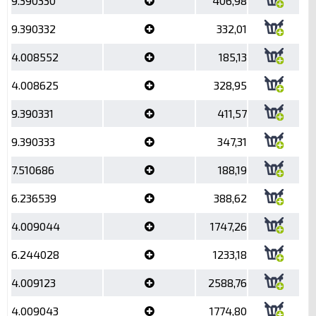
9.390330
406,98
9.390332
332,01
4.008552
185,13
4.008625
328,95
9.390331
411,57
9.390333
347,31
7.510686
188,19
6.236539
388,62
4.009044
1747,26
6.244028
1233,18
4.009123
2588,76
4.009043
1774,80