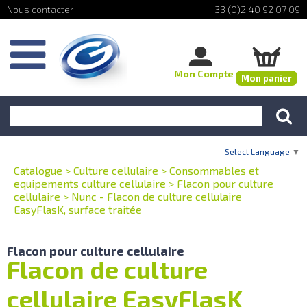
+33 (0)2 40 92 07 09
Mon Compte
Mon panier
Select Language
▼
Catalogue
>
Culture cellulaire
>
Consommables et
equipements culture cellulaire
>
Flacon pour culture
cellulaire
>
Nunc - Flacon de culture cellulaire
EasyFlasK, surface traitée
Flacon pour culture cellulaire
Flacon de culture
cellulaire EasyFlasK