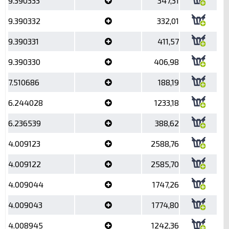
9.390333
347,31
9.390332
332,01
9.390331
411,57
9.390330
406,98
7.510686
188,19
6.244028
1233,18
6.236539
388,62
4.009123
2588,76
4.009122
2585,70
4.009044
1747,26
4.009043
1774,80
4.008945
1242,36