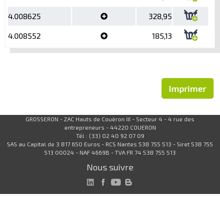
4.008625
328,95
4.008552
185,13
Imprimer
GROSSERON - ZAC Hauts de Couëron III - Secteur 4 - 4 rue des
entrepreneurs - 44220 COUERON
Tél : (33) 02 40 92 07 09
SAS au Capital de 3 817 650 Euros - RCS Nantes 538 755 513 - Siret 538 755
513 00024 - NAF 4669B - TVA FR 74 538 755 513
Nous suivre