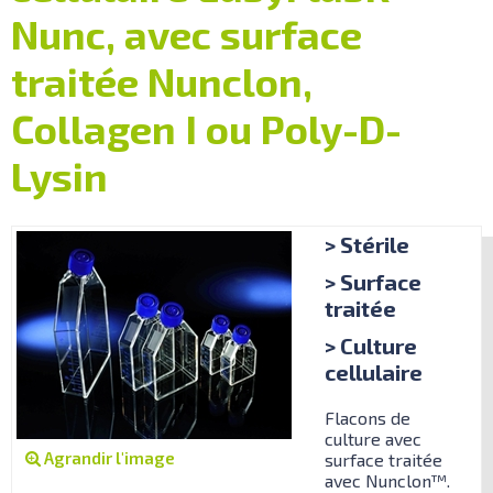
Nunc, avec surface
traitée Nunclon,
Collagen I ou Poly-D-
Lysin
> Stérile
> Surface
traitée
> Culture
cellulaire
Flacons de
culture avec
Agrandir l'image
surface traitée
avec Nunclon™.