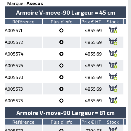
Marque :
Asecos
Armoire V-move-90 Largeur = 45 cm
Référence
Plus d'info
Prix € HT
Stock
A005571
4855,69
A005572
4855,69
A005574
4855,69
A005576
4855,69
A005570
4855,69
A005573
4855,69
A005575
4855,69
Armoire V-move-90 Largeur = 81 cm
Référence
Plus d'info
Prix € HT
Stock
A005578
7294,03