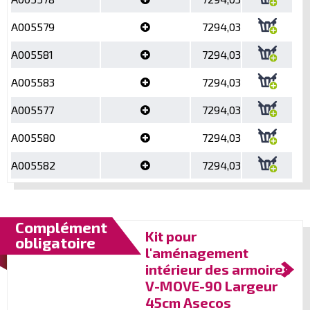
A005579
7294,03
A005581
7294,03
A005583
7294,03
A005577
7294,03
A005580
7294,03
A005582
7294,03
Complément
Kit pour
obligatoire
l'aménagement
intérieur des armoires
V-MOVE-90 Largeur
45cm Asecos