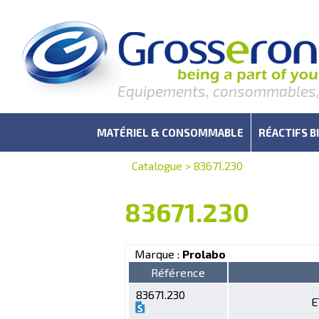
Equipements, consommables, r
MATÉRIEL & CONSOMMABLE
RÉACTIFS B
Catalogue
>
83671.230
83671.230
Marque :
Prolabo
Référence
83671.230
E