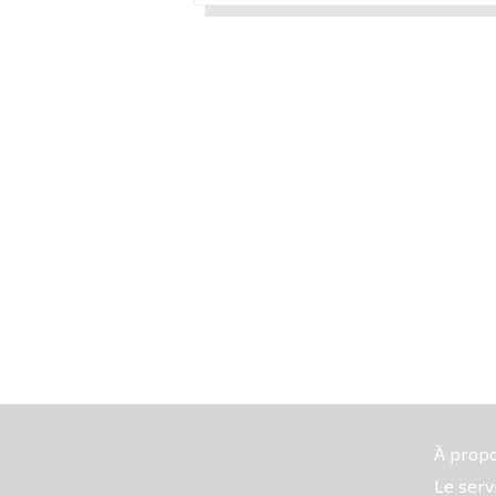
À prop
Le serv