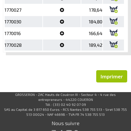
1770027
178,64
1770030
184,80
1770016
166,64
1770028
189,42
Imprimer
GROSSERON - ZAC Hauts de Couëron III - Secteur 4 - 4 rue des
entrepreneurs - 44220 COUERON
Tél : (33) 02 40 92 07 09
SAS au Capital de 3 817 650 Euros - RCS Nantes 538 755 513 - Siret 538 755
513 00024 - NAF 4669B - TVA FR 74 538 755 513
Nous suivre