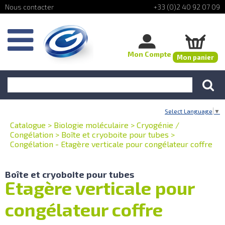
+33 (0)2 40 92 07 09
Mon Compte
Mon panier
Select Language
▼
Catalogue
>
Biologie moléculaire
>
Cryogénie /
Congélation
>
Boîte et cryoboite pour tubes
>
Congélation - Etagère verticale pour congélateur coffre
Boîte et cryoboite pour tubes
Etagère verticale pour
congélateur coffre