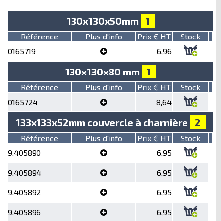
130x130x50mm
1
Référence
Plus d'info
Prix € HT
Stock
0165719
6,96
130x130x80 mm
1
Référence
Plus d'info
Prix € HT
Stock
0165724
8,64
133x133x52mm couvercle à charnière
2
Référence
Plus d'info
Prix € HT
Stock
9.405890
6,95
9.405894
6,95
9.405892
6,95
9.405896
6,95