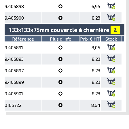
9.405898
6,95
9.405900
8,23
133x133x75mm couvercle à charnière
2
Référence
Plus d'info
Prix € HT
Stock
9.405891
8,05
9.405893
8,23
9.405897
8,23
9.405899
8,23
9.405901
8,23
0165722
8,64