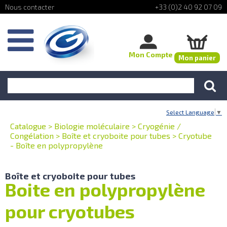
+33 (0)2 40 92 07 09
Mon Compte
Mon panier
Select Language
▼
Catalogue
>
Biologie moléculaire
>
Cryogénie /
Congélation
>
Boîte et cryoboite pour tubes
>
Cryotube
- Boîte en polypropylène
Boîte et cryoboite pour tubes
Boite en polypropylène
pour cryotubes