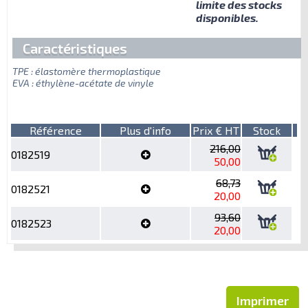
limite des stocks
disponibles.
Caractéristiques
TPE : élastomère thermoplastique
EVA : éthylène-acétate de vinyle
Référence
Plus d'info
Prix € HT
Stock
216,00
0182519
50,00
68,73
0182521
20,00
93,60
0182523
20,00
Imprimer