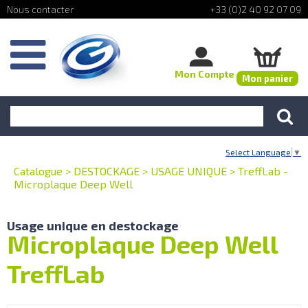
+33 (0)2 40 92 07 09
Mon Compte
Mon panier
Select Language
▼
Catalogue
>
DESTOCKAGE
>
USAGE UNIQUE
>
TreffLab -
Microplaque Deep Well
Usage unique en destockage
Microplaque Deep Well
TreffLab