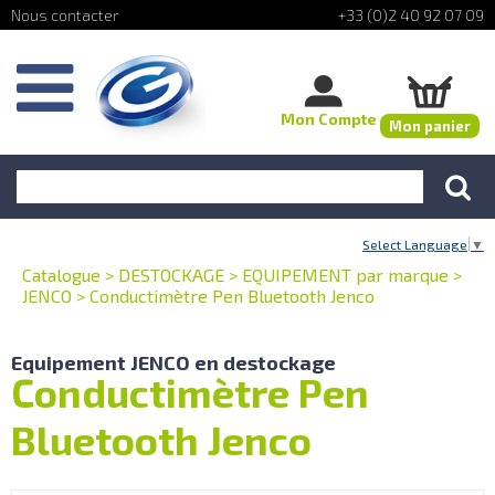
+33 (0)2 40 92 07 09
Mon Compte
Mon panier
Select Language
▼
Catalogue
>
DESTOCKAGE
>
EQUIPEMENT par marque
>
JENCO
>
Conductimètre Pen Bluetooth Jenco
Equipement JENCO en destockage
Conductimètre Pen
Bluetooth Jenco