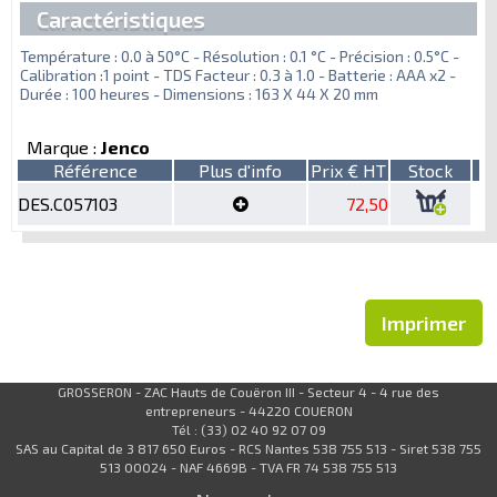
Caractéristiques
Température : 0.0 à 50°C - Résolution : 0.1 °C - Précision : 0.5°C -
Calibration :1 point - TDS Facteur : 0.3 à 1.0 - Batterie : AAA x2 -
Durée : 100 heures - Dimensions : 163 X 44 X 20 mm
Marque :
Jenco
Référence
Plus d'info
Prix € HT
Stock
DES.C057103
72,50
Imprimer
GROSSERON - ZAC Hauts de Couëron III - Secteur 4 - 4 rue des
entrepreneurs - 44220 COUERON
Tél : (33) 02 40 92 07 09
SAS au Capital de 3 817 650 Euros - RCS Nantes 538 755 513 - Siret 538 755
513 00024 - NAF 4669B - TVA FR 74 538 755 513