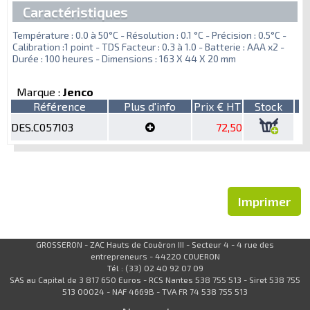
Caractéristiques
Température : 0.0 à 50°C - Résolution : 0.1 °C - Précision : 0.5°C -
Calibration :1 point - TDS Facteur : 0.3 à 1.0 - Batterie : AAA x2 -
Durée : 100 heures - Dimensions : 163 X 44 X 20 mm
Marque :
Jenco
Référence
Plus d'info
Prix € HT
Stock
DES.C057103
72,50
Imprimer
GROSSERON - ZAC Hauts de Couëron III - Secteur 4 - 4 rue des
entrepreneurs - 44220 COUERON
Tél : (33) 02 40 92 07 09
SAS au Capital de 3 817 650 Euros - RCS Nantes 538 755 513 - Siret 538 755
513 00024 - NAF 4669B - TVA FR 74 538 755 513