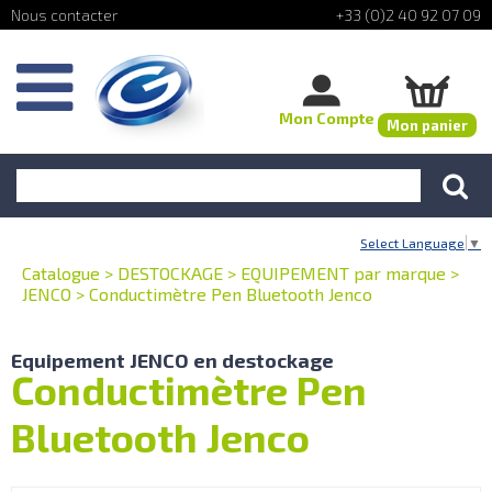
+33 (0)2 40 92 07 09
Mon Compte
Mon panier
Select Language
▼
Catalogue
>
DESTOCKAGE
>
EQUIPEMENT par marque
>
JENCO
>
Conductimètre Pen Bluetooth Jenco
Equipement JENCO en destockage
Conductimètre Pen
Bluetooth Jenco