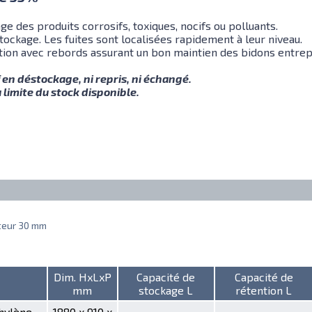
ge des produits corrosifs, toxiques, nocifs ou polluants.
tockage. Les fuites sont localisées rapidement à leur niveau.
tion avec rebords assurant un bon maintien des bidons entrep
 en déstockage, ni repris, ni échangé.
 limite du stock disponible.
uteur 30 mm
Dim. HxLxP
Capacité de
Capacité de
mm
stockage L
rétention L
hylène
1880 x 910 x