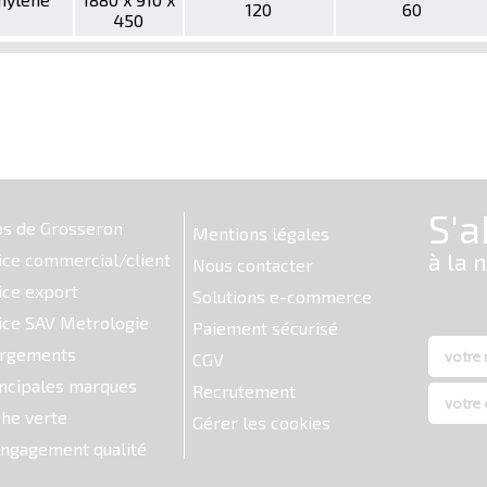
120
60
450
os de Grosseron
Mentions légales
ice commercial/client
Nous contacter
ice export
Solutions e-commerce
ice SAV Metrologie
Paiement sécurisé
argements
CGV
ncipales marques
Recrutement
he verte
Gérer les cookies
ngagement qualité