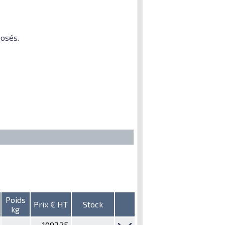
osés.
Poids
Prix € HT
Stock
kg
1097,25