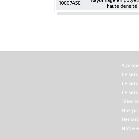
10007458
haute densité
À prop
Le serv
Le serv
Le serv
Téléch
Nos pri
Démarc
Notre e