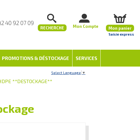
)2 40 92 07 09
Mon Compte
RECHERCHE
Mon panier
Saisie express
PROMOTIONS & DÉSTOCKAGE
SERVICES
Select Language
▼
 HDPE **DESTOCKAGE**
ockage