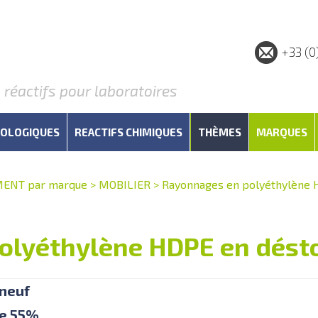
+33 (0
éactifs pour laboratoires
IOLOGIQUES
REACTIFS CHIMIQUES
THÈMES
MARQUES
ENT par marque
>
MOBILIER
>
Rayonnages en polyéthylène
olyéthylène HDPE en dést
 neuf
de 55%