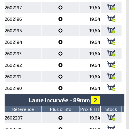
2602197
19,64
2602196
19,64
2602195
19,64
2602194
19,64
2602193
19,64
2602192
19,64
2602191
19,64
2602190
19,64
Lame incurvée - 89mm
2
Référence
Plus d'info
Prix € HT
Stock
2602207
19,64