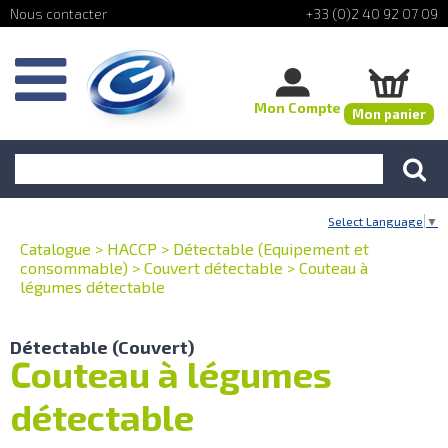
+33 (0)2 40 92 07 09
Mon Compte
Mon panier
Select Language
▼
Catalogue
>
HACCP
>
Détectable (Equipement et
consommable)
>
Couvert détectable
>
Couteau à
légumes détectable
Détectable (Couvert)
Couteau à légumes
détectable