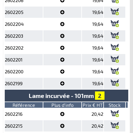
2602206
19,64
2602205
19,64
2602204
19,64
2602203
19,64
2602202
19,64
2602201
19,64
2602200
19,64
2602199
19,64
Lame incurvée - 101mm
2
Référence
Plus d'info
Prix € HT
Stock
2602216
20,42
2602215
20,42