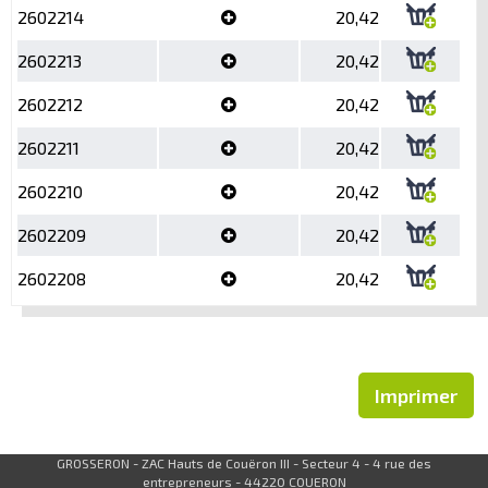
2602214
20,42
2602213
20,42
2602212
20,42
2602211
20,42
2602210
20,42
2602209
20,42
2602208
20,42
Imprimer
GROSSERON - ZAC Hauts de Couëron III - Secteur 4 - 4 rue des
entrepreneurs - 44220 COUERON