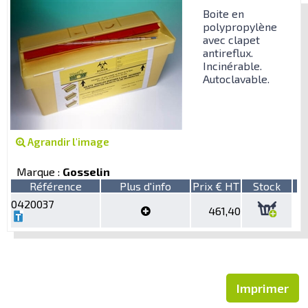
Boite en
polypropylène
avec clapet
antireflux.
Incinérable.
Autoclavable.
Agrandir l'image
Marque :
Gosselin
Référence
Plus d'info
Prix € HT
Stock
0420037
461,40
Imprimer