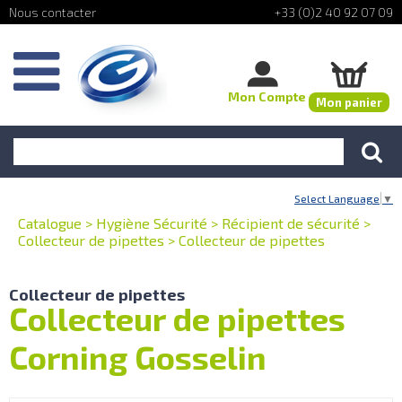
+33 (0)2 40 92 07 09
Mon Compte
Mon panier
Select Language
▼
Catalogue
>
Hygiène Sécurité
>
Récipient de sécurité
>
Collecteur de pipettes
>
Collecteur de pipettes
Collecteur de pipettes
Collecteur de pipettes
Corning Gosselin