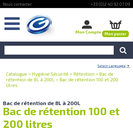
+33 (0)2 40 92 07 09
Mon Compte
Mon panier
Select Language
▼
Catalogue
>
Hygiène Sécurité
>
Rétention
>
Bac de
rétention de 8L à 200L
>
Bac de rétention 100 et 200
litres
Bac de rétention de 8L à 200L
Bac de rétention 100 et
200 litres