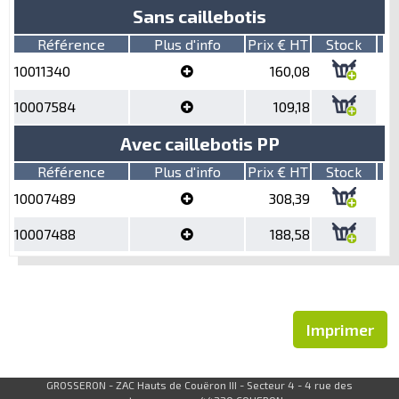
Sans caillebotis
Référence
Plus d'info
Prix € HT
Stock
10011340
160,08
10007584
109,18
Avec caillebotis PP
Référence
Plus d'info
Prix € HT
Stock
10007489
308,39
10007488
188,58
Imprimer
GROSSERON - ZAC Hauts de Couëron III - Secteur 4 - 4 rue des