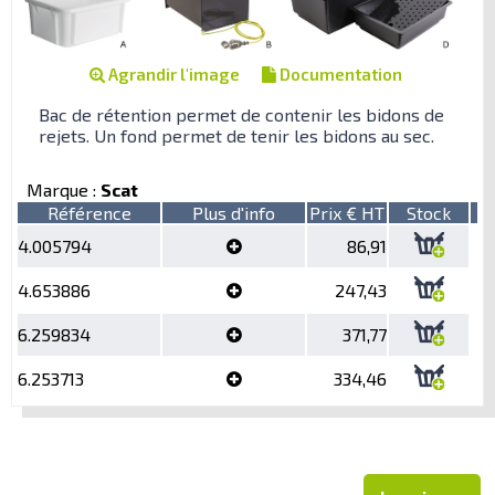
Agrandir l'image
Documentation
Bac de rétention permet de contenir les bidons de
rejets. Un fond permet de tenir les bidons au sec.
Marque :
Scat
Référence
Plus d'info
Prix € HT
Stock
4.005794
86,91
4.653886
247,43
6.259834
371,77
6.253713
334,46