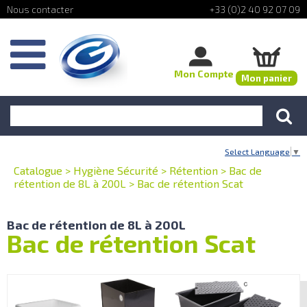
+33 (0)2 40 92 07 09
Mon Compte
Mon panier
Select Language
▼
Catalogue
>
Hygiène Sécurité
>
Rétention
>
Bac de
rétention de 8L à 200L
>
Bac de rétention Scat
Bac de rétention de 8L à 200L
Bac de rétention Scat