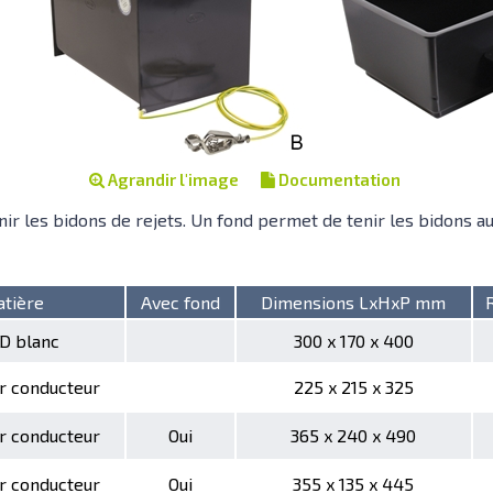
Agrandir l'image
Documentation
r les bidons de rejets. Un fond permet de tenir les bidons au
tière
Avec fond
Dimensions LxHxP mm
D blanc
300 x 170 x 400
r conducteur
225 x 215 x 325
r conducteur
Oui
365 x 240 x 490
r conducteur
Oui
355 x 135 x 445