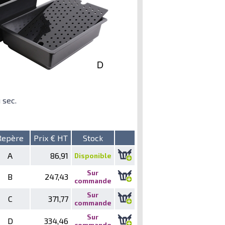
 sec.
Repère
Prix € HT
Stock
A
86,91
Disponible
Sur
B
247,43
commande
Sur
C
371,77
commande
Sur
D
334,46