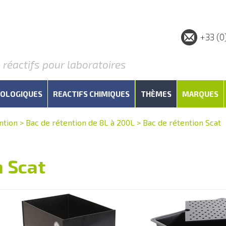
+33 (0
éactifs pour laboratoires
IOLOGIQUES
REACTIFS CHIMIQUES
THÈMES
MARQUES
ntion
>
Bac de rétention de 8L à 200L
>
Bac de rétention Scat
n Scat