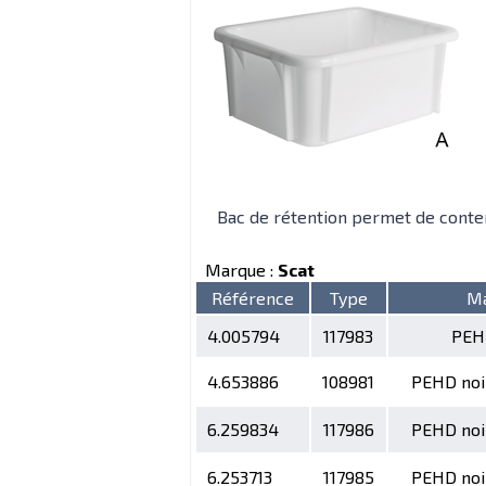
Bac de rétention permet de conteni
Marque :
Scat
Référence
Type
Ma
4.005794
117983
PEH
4.653886
108981
PEHD noi
6.259834
117986
PEHD noi
6.253713
117985
PEHD noi