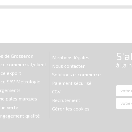
os de Grosseron
Mentions légales
ice commercial/client
Nous contacter
ice export
Solutions e-commerce
ice SAV Metrologie
Paiement sécurisé
argements
CGV
ncipales marques
Recrutement
he verte
Gérer les cookies
ngagement qualité