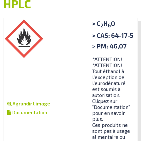
HPLC
> C
H
O
2
6
> CAS: 64-17-5
> PM: 46,07
*ATTENTION!
*ATTENTION!
Tout éthanol à
l'exception de
l'eurodénaturé
est soumis à
autorisation.
Cliquez sur
Agrandir l'image
"Documentation"
Documentation
pour en savoir
plus.
Ces produits ne
sont pas à usage
alimentaire ou