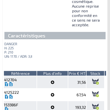
cosmétique.
Aucune reprise
pour non
conformité en
ce sens ne sera
acceptée.
Caractéristiques
DANGER
H: 225
P: 210
UN: 1170 / ADR: 3,II
Référence
Plus d'info
Prix € HT
Stock
412704
31,56
4125222
67,54
153386F
193,32