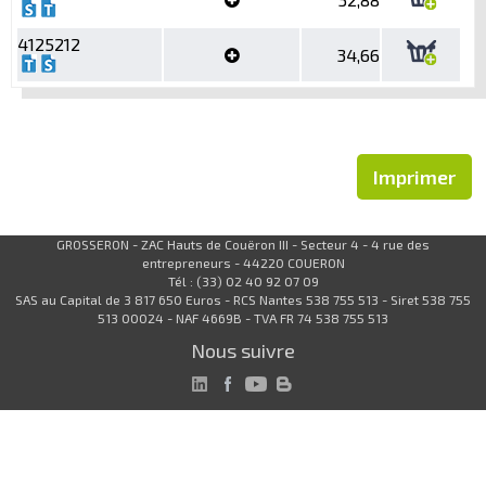
4125212
34,66
Imprimer
GROSSERON - ZAC Hauts de Couëron III - Secteur 4 - 4 rue des
entrepreneurs - 44220 COUERON
Tél : (33) 02 40 92 07 09
SAS au Capital de 3 817 650 Euros - RCS Nantes 538 755 513 - Siret 538 755
513 00024 - NAF 4669B - TVA FR 74 538 755 513
Nous suivre