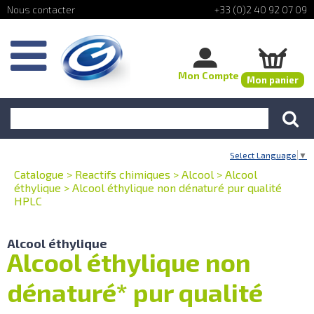
+33 (0)2 40 92 07 09
Mon Compte
Mon panier
Select Language
▼
Catalogue
>
Reactifs chimiques
>
Alcool
>
Alcool
éthylique
>
Alcool éthylique non dénaturé pur qualité
HPLC
Alcool éthylique
Alcool éthylique non
dénaturé* pur qualité