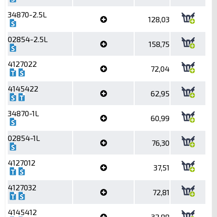
34870-2.5L
128,03
02854-2.5L
158,75
4127022
72,04
4145422
62,95
34870-1L
60,99
02854-1L
76,30
4127012
37,51
4127032
72,81
4145412
32,88