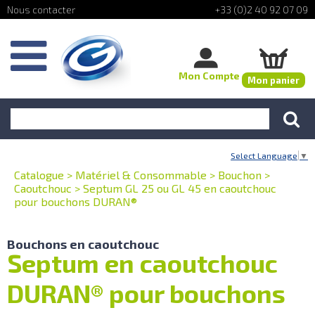
+33 (0)2 40 92 07 09
Mon Compte
Mon panier
Select Language
▼
Catalogue
>
Matériel & Consommable
>
Bouchon
>
Caoutchouc
>
Septum GL 25 ou GL 45 en caoutchouc
pour bouchons DURAN®
Bouchons en caoutchouc
Septum en caoutchouc
DURAN® pour bouchons