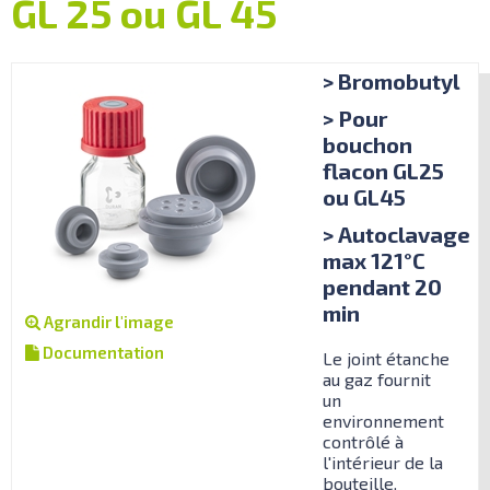
GL 25 ou GL 45
> Bromobutyl
> Pour
bouchon
flacon GL25
ou GL45
> Autoclavage
max 121°C
pendant 20
min
Agrandir l'image
Documentation
Le joint étanche
au gaz fournit
un
environnement
contrôlé à
l'intérieur de la
bouteille.