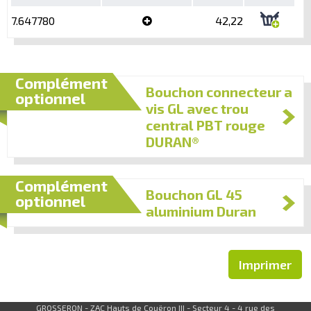
7.647780
42,22
Complément
Bouchon connecteur a
optionnel
vis GL avec trou
central PBT rouge
DURAN®
Complément
Bouchon GL 45
optionnel
aluminium Duran
Imprimer
GROSSERON - ZAC Hauts de Couëron III - Secteur 4 - 4 rue des