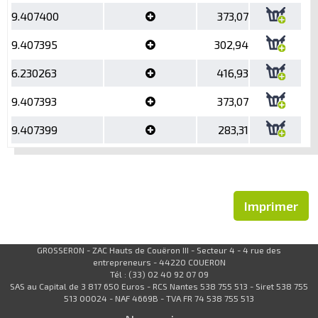
9.407400
373,07
9.407395
302,94
6.230263
416,93
9.407393
373,07
9.407399
283,31
Imprimer
GROSSERON - ZAC Hauts de Couëron III - Secteur 4 - 4 rue des
entrepreneurs - 44220 COUERON
Tél : (33) 02 40 92 07 09
SAS au Capital de 3 817 650 Euros - RCS Nantes 538 755 513 - Siret 538 755
513 00024 - NAF 4669B - TVA FR 74 538 755 513