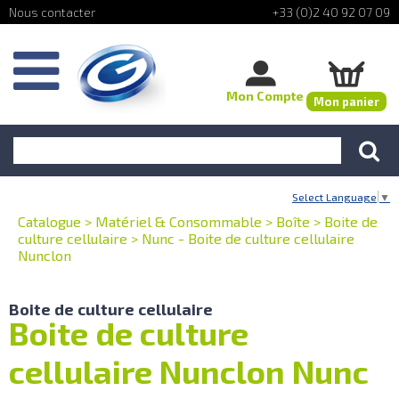
+33 (0)2 40 92 07 09
Mon Compte
Mon panier
Select Language
▼
Catalogue
>
Matériel & Consommable
>
Boîte
>
Boite de
culture cellulaire
>
Nunc - Boite de culture cellulaire
Nunclon
Boite de culture cellulaire
Boite de culture
cellulaire Nunclon Nunc