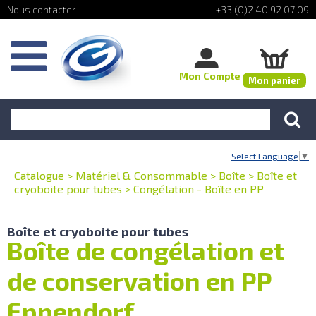
+33 (0)2 40 92 07 09
Mon Compte
Mon panier
Select Language
▼
Catalogue
>
Matériel & Consommable
>
Boîte
>
Boîte et
cryoboite pour tubes
>
Congélation - Boîte en PP
Boîte et cryoboite pour tubes
Boîte de congélation et
de conservation en PP
Eppendorf