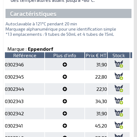
Caractéristiques
Autoclavable à 121°C pendant 20 min
Marquage alphanumérique pour une identification simple
*13 emplacements : 9 tubes de 50mL et 4 tubes de 15mL
Marque :
Eppendorf
Référence
Plus d'info
Prix € HT
Stock
0302346
31,90
0302345
22,80
0302344
22,10
0302343
34,30
0302342
31,90
0302341
45,20