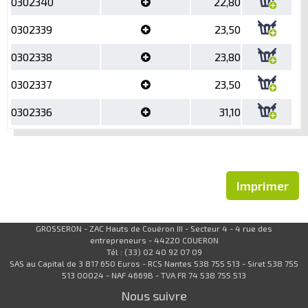
0302340
22,80
0302339
23,50
0302338
23,80
0302337
23,50
0302336
31,10
Imprimer
GROSSERON - ZAC Hauts de Couëron III - Secteur 4 - 4 rue des
entrepreneurs - 44220 COUERON
Tél : (33) 02 40 92 07 09
SAS au Capital de 3 817 650 Euros - RCS Nantes 538 755 513 - Siret 538 755
513 00024 - NAF 4669B - TVA FR 74 538 755 513
Nous suivre