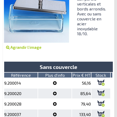
verticales et
bords arrondis.
Avec ou sans
couvercle en
acier
inoxydable
18/10.
Agrandir l'image
Sans couvercle
Référence
Plus d'info
Prix € HT
Stock
9.200014
56,16
9.200020
85,64
9.200028
79,40
9.200037
133,40