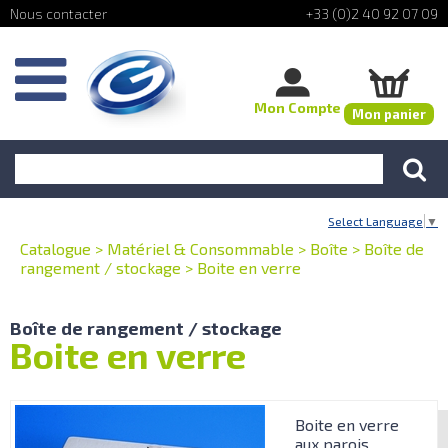
+33 (0)2 40 92 07 09
Mon Compte
Mon panier
Select Language
▼
Catalogue
>
Matériel & Consommable
>
Boîte
>
Boîte de
rangement / stockage
>
Boite en verre
Boîte de rangement / stockage
Boite en verre
Boite en verre
aux parois