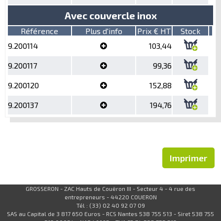
Avec couvercle inox
Référence
Plus d'info
Prix € HT
Stock
9.200114
103,44
9.200117
99,36
9.200120
152,88
9.200137
194,76
Imprimer
GROSSERON - ZAC Hauts de Couëron III - Secteur 4 - 4 rue des
entrepreneurs - 44220 COUERON
Tél : (33) 02 40 92 07 09
SAS au Capital de 3 817 650 Euros - RCS Nantes 538 755 513 - Siret 538 755