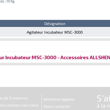
ds : 10 Kg
Désignation
Agitateur Incubateur MSC-3000
ur Incubateur MSC-3000 - Accessoires ALLSHE
os de Grosseron
Mentions légales
ice commercial/client
Nous contacter