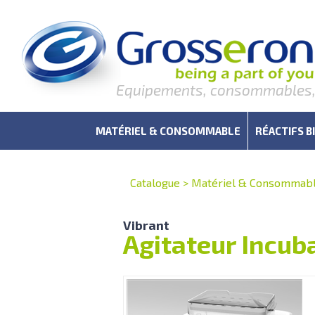
Equipements, consommables, r
MATÉRIEL & CONSOMMABLE
RÉACTIFS B
Catalogue
>
Matériel & Consommab
Vibrant
Agitateur Incu