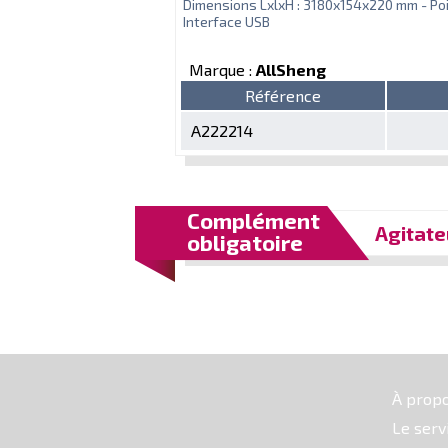
Dimensions LxlxH : 3180x154x220 mm - Poi
Interface USB
Marque :
AllSheng
Référence
A222214
Complément
Agitate
obligatoire
À prop
Le serv