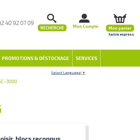
)2 40 92 07 09
Mon Compte
RECHERCHE
Mon panier
Saisie express
PROMOTIONS & DÉSTOCKAGE
SERVICES
Select Language
▼
SC-3000
G
oisir, blocs reconnus