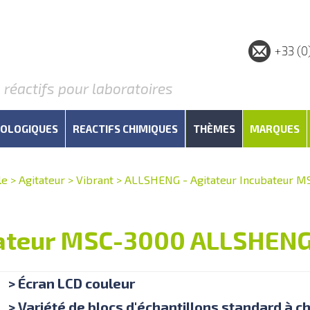
+33 (0
éactifs pour laboratoires
IOLOGIQUES
REACTIFS CHIMIQUES
THÈMES
MARQUES
le
>
Agitateur
>
Vibrant
>
ALLSHENG - Agitateur Incubateur M
bateur MSC-3000 ALLSHEN
> Écran LCD couleur
> Variété de blocs d'échantillons standard à ch