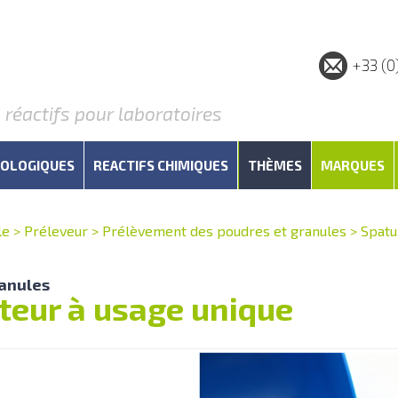
+33 (0
éactifs pour laboratoires
IOLOGIQUES
REACTIFS CHIMIQUES
THÈMES
MARQUES
le
>
Préleveur
>
Prélèvement des poudres et granules
>
Spatu
anules
ateur à usage unique