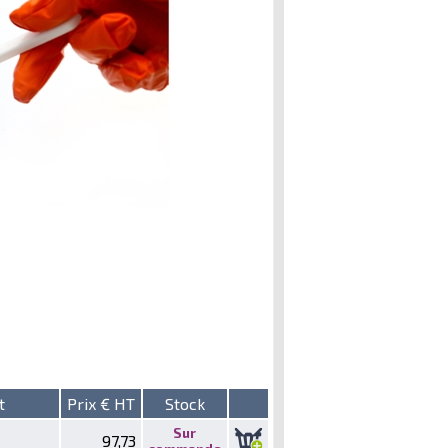
t
Prix € HT
Stock
Sur
97,73