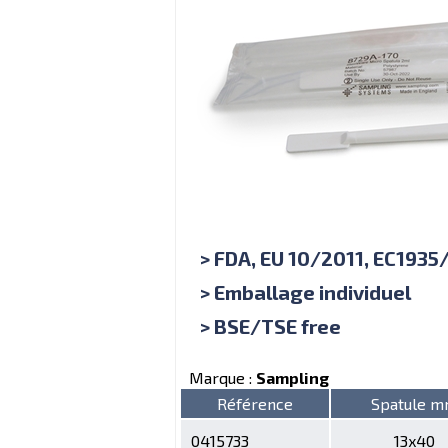
> FDA, EU 10/2011, EC193
> Emballage individuel
> BSE/TSE free
Marque :
Sampling
Référence
Spatule 
0415733
13x40