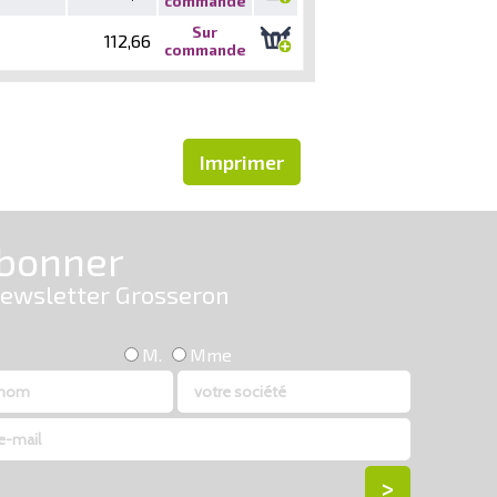
commande
Sur
112,66
commande
Imprimer