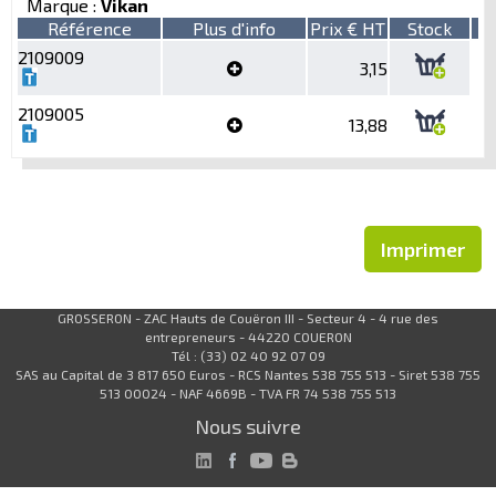
Marque :
Vikan
Référence
Plus d'info
Prix € HT
Stock
2109009
3,15
2109005
13,88
Imprimer
GROSSERON - ZAC Hauts de Couëron III - Secteur 4 - 4 rue des
entrepreneurs - 44220 COUERON
Tél : (33) 02 40 92 07 09
SAS au Capital de 3 817 650 Euros - RCS Nantes 538 755 513 - Siret 538 755
513 00024 - NAF 4669B - TVA FR 74 538 755 513
Nous suivre