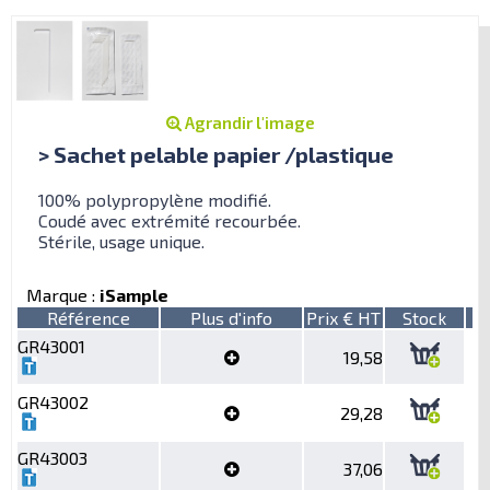
Agrandir l'image
> Sachet pelable papier /plastique
100% polypropylène modifié.
Coudé avec extrémité recourbée.
Stérile, usage unique.
Marque :
iSample
Référence
Plus d'info
Prix € HT
Stock
GR43001
19,58
GR43002
29,28
GR43003
37,06