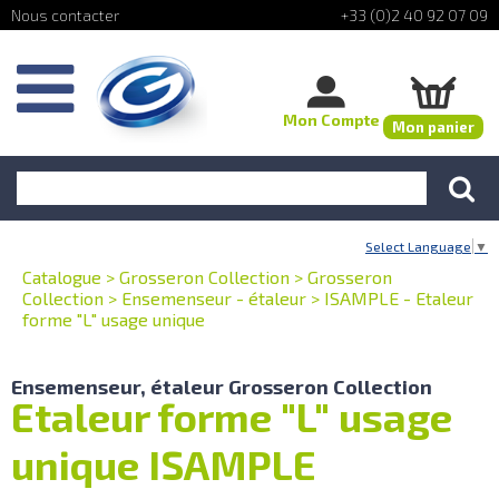
+33 (0)2 40 92 07 09
Mon Compte
Mon panier
Select Language
▼
Catalogue
>
Grosseron Collection
>
Grosseron
Collection
>
Ensemenseur - étaleur
>
ISAMPLE - Etaleur
forme "L" usage unique
Ensemenseur, étaleur Grosseron Collection
Etaleur forme "L" usage
unique ISAMPLE