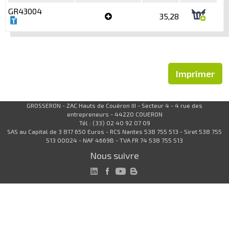
GR43004
35,28
Imprimer
GROSSERON - ZAC Hauts de Couëron III - Secteur 4 - 4 rue des
entrepreneurs - 44220 COUERON
Tél : (33) 02 40 92 07 09
SAS au Capital de 3 817 650 Euros - RCS Nantes 538 755 513 - Siret 538 755
513 00024 - NAF 4669B - TVA FR 74 538 755 513
Nous suivre