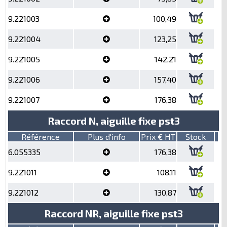
9.221003
100,49
9.221004
123,25
9.221005
142,21
9.221006
157,40
9.221007
176,38
Raccord N, aiguille fixe pst3
Référence
Plus d'info
Prix € HT
Stock
6.055335
176,38
9.221011
108,11
9.221012
130,87
Raccord NR, aiguille fixe pst3