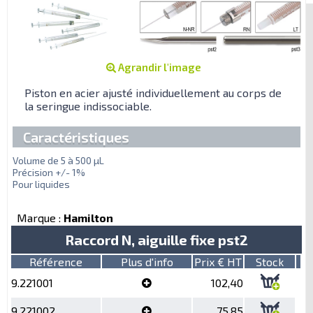
Agrandir l'image
Piston en acier ajusté individuellement au corps de
la seringue indissociable.
Caractéristiques
Volume de 5 à 500 µL
Précision +/- 1%
Pour liquides
Marque :
Hamilton
Raccord N, aiguille fixe pst2
Référence
Plus d'info
Prix € HT
Stock
9.221001
102,40
9.221002
75,85