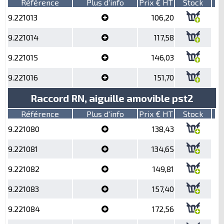
Référence
Plus d'info
Prix € HT
Stock
9.221013
106,20
9.221014
117,58
9.221015
146,03
9.221016
151,70
Raccord RN, aiguille amovible pst2
Référence
Plus d'info
Prix € HT
Stock
9.221080
138,43
9.221081
134,65
9.221082
149,81
9.221083
157,40
9.221084
172,56