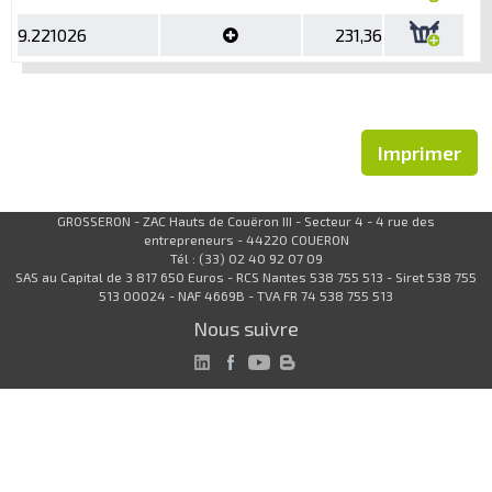
9.221026
231,36
Imprimer
GROSSERON - ZAC Hauts de Couëron III - Secteur 4 - 4 rue des
entrepreneurs - 44220 COUERON
Tél : (33) 02 40 92 07 09
SAS au Capital de 3 817 650 Euros - RCS Nantes 538 755 513 - Siret 538 755
513 00024 - NAF 4669B - TVA FR 74 538 755 513
Nous suivre