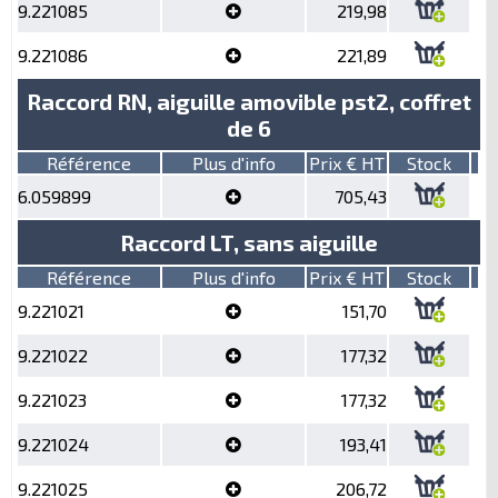
9.221085
219,98
9.221086
221,89
Raccord RN, aiguille amovible pst2, coffret
de 6
Référence
Plus d'info
Prix € HT
Stock
6.059899
705,43
Raccord LT, sans aiguille
Référence
Plus d'info
Prix € HT
Stock
9.221021
151,70
9.221022
177,32
9.221023
177,32
9.221024
193,41
9.221025
206,72