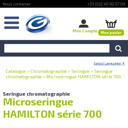
+33 (0)2 40 92 07 09
Mon Compte
Mon panier
Select Language
▼
Catalogue
>
Chromatographie
>
Seringue
>
Seringue
chromatographie
>
Microseringue HAMILTON série 700
Seringue chromatographie
Microseringue
HAMILTON série 700