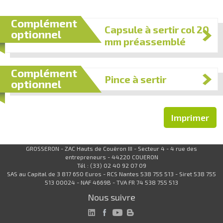
Complément
Capsule à sertir col 20
optionnel
mm préassemblé
Complément
Pince à sertir
optionnel
Imprimer
GROSSERON - ZAC Hauts de Couëron III - Secteur 4 - 4 rue des
entrepreneurs - 44220 COUERON
Tél : (33) 02 40 92 07 09
SAS au Capital de 3 817 650 Euros - RCS Nantes 538 755 513 - Siret 538 755
513 00024 - NAF 4669B - TVA FR 74 538 755 513
Nous suivre