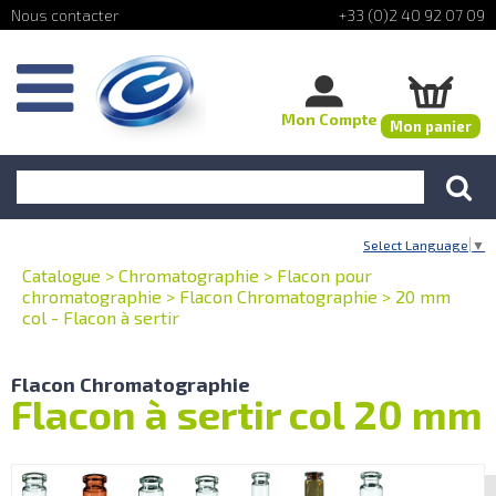
+33 (0)2 40 92 07 09
Mon Compte
Mon panier
Select Language
▼
Catalogue
>
Chromatographie
>
Flacon pour
chromatographie
>
Flacon Chromatographie
>
20 mm
col - Flacon à sertir
Flacon Chromatographie
Flacon à sertir col 20 mm