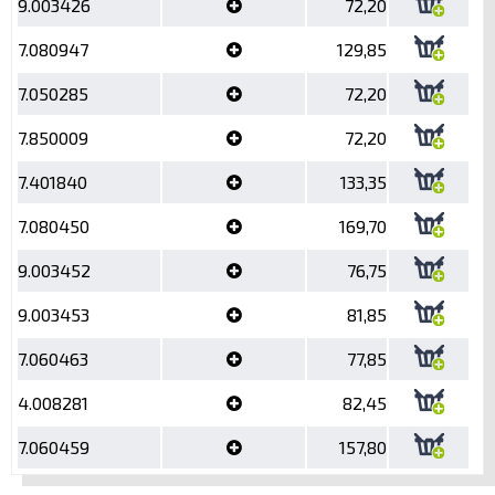
9.003426
72,20
7.080947
129,85
7.050285
72,20
7.850009
72,20
7.401840
133,35
7.080450
169,70
9.003452
76,75
9.003453
81,85
7.060463
77,85
4.008281
82,45
7.060459
157,80