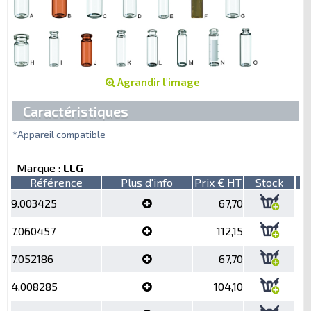
Agrandir l'image
Caractéristiques
*Appareil compatible
Marque :
LLG
Référence
Plus d'info
Prix € HT
Stock
9.003425
67,70
7.060457
112,15
7.052186
67,70
4.008285
104,10