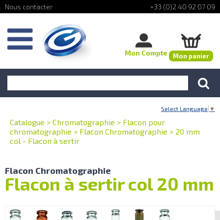
+33 (0)2 40 92 07 09
Mon Compte
Mon panier
Select Language
▼
Catalogue
>
Chromatographie
>
Flacon pour
chromatographie
>
Flacon Chromatographie
>
20 mm
col - Flacon à sertir
Flacon Chromatographie
Flacon à sertir col 20 mm