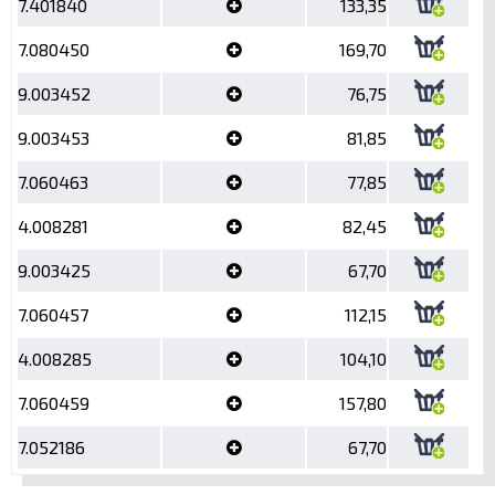
7.401840
133,35
7.080450
169,70
9.003452
76,75
9.003453
81,85
7.060463
77,85
4.008281
82,45
9.003425
67,70
7.060457
112,15
4.008285
104,10
7.060459
157,80
7.052186
67,70