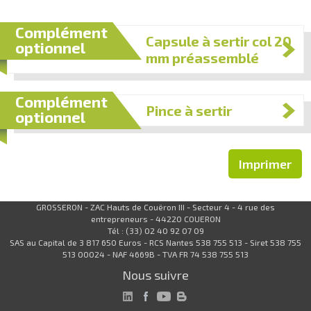
Complément
Capsule à sertir col 20
optionnel
mm préassemblé
Complément
Pince à sertir
optionnel
Imprimer
GROSSERON - ZAC Hauts de Couëron III - Secteur 4 - 4 rue des
entrepreneurs - 44220 COUERON
Tél : (33) 02 40 92 07 09
SAS au Capital de 3 817 650 Euros - RCS Nantes 538 755 513 - Siret 538 755
513 00024 - NAF 4669B - TVA FR 74 538 755 513
Nous suivre