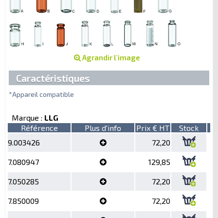
Agrandir l'image
Caractéristiques
*Appareil compatible
Marque :
LLG
Référence
Plus d'info
Prix € HT
Stock
9.003426
72,20
7.080947
129,85
7.050285
72,20
7.850009
72,20