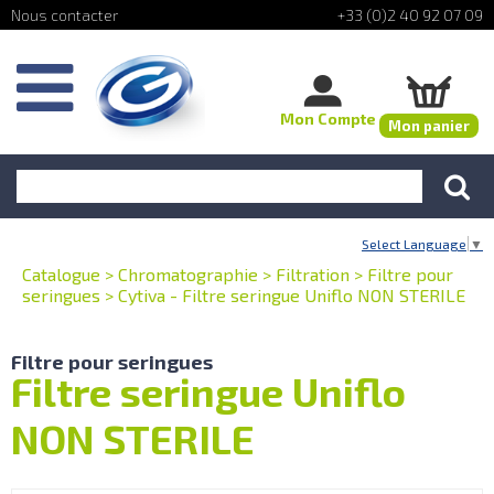
+33 (0)2 40 92 07 09
Mon Compte
Mon panier
Select Language
▼
Catalogue
>
Chromatographie
>
Filtration
>
Filtre pour
seringues
>
Cytiva - Filtre seringue Uniflo NON STERILE
Filtre pour seringues
Filtre seringue Uniflo
NON STERILE