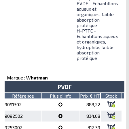
PVDF - Echantillons
aqueux et
organiques, faible
absorption
protéique
H-PTFE -
Echantillons aqueux
et organiques,
hydrophile, faible
absorption
protéique
Marque :
Whatman
PVDF
Référence
Plus d'info
Prix € HT
Stock
9091302
888,22
9092502
834,08
9253002
312,39