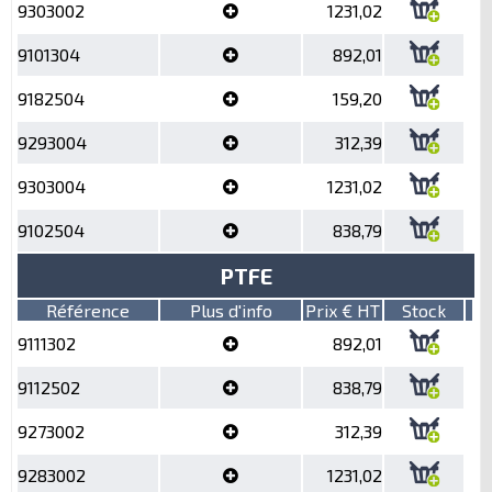
9303002
1231,02
9101304
892,01
9182504
159,20
9293004
312,39
9303004
1231,02
9102504
838,79
PTFE
Référence
Plus d'info
Prix € HT
Stock
9111302
892,01
9112502
838,79
9273002
312,39
9283002
1231,02