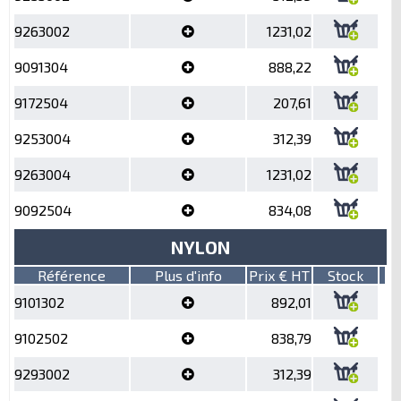
9263002
1231,02
9091304
888,22
9172504
207,61
9253004
312,39
9263004
1231,02
9092504
834,08
NYLON
Référence
Plus d'info
Prix € HT
Stock
9101302
892,01
9102502
838,79
9293002
312,39