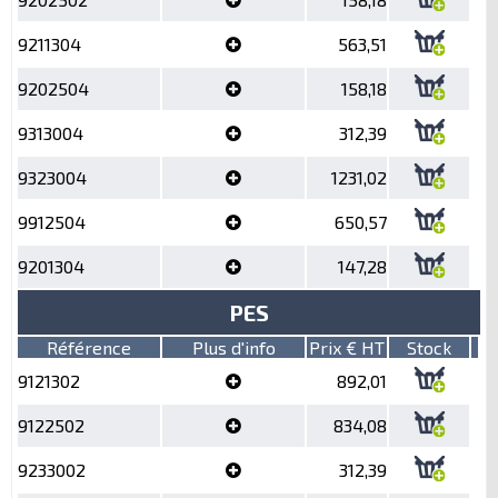
9211304
563,51
9202504
158,18
9313004
312,39
9323004
1231,02
9912504
650,57
9201304
147,28
PES
Référence
Plus d'info
Prix € HT
Stock
9121302
892,01
9122502
834,08
9233002
312,39