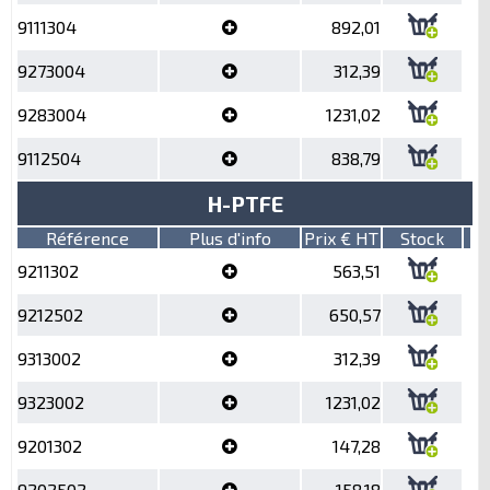
9111304
892,01
9273004
312,39
9283004
1231,02
9112504
838,79
H-PTFE
Référence
Plus d'info
Prix € HT
Stock
9211302
563,51
9212502
650,57
9313002
312,39
9323002
1231,02
9201302
147,28
9202502
158,18