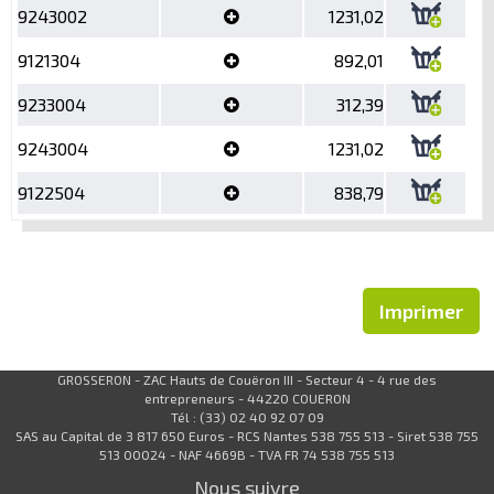
9243002
1231,02
9121304
892,01
9233004
312,39
9243004
1231,02
9122504
838,79
Imprimer
GROSSERON - ZAC Hauts de Couëron III - Secteur 4 - 4 rue des
entrepreneurs - 44220 COUERON
Tél : (33) 02 40 92 07 09
SAS au Capital de 3 817 650 Euros - RCS Nantes 538 755 513 - Siret 538 755
513 00024 - NAF 4669B - TVA FR 74 538 755 513
Nous suivre