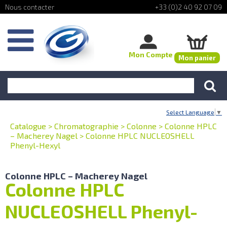
+33 (0)2 40 92 07 09
Mon Compte
Mon panier
Select Language
▼
Catalogue
>
Chromatographie
>
Colonne
>
Colonne HPLC
– Macherey Nagel
>
Colonne HPLC NUCLEOSHELL
Phenyl-Hexyl
Colonne HPLC – Macherey Nagel
Colonne HPLC
NUCLEOSHELL Phenyl-