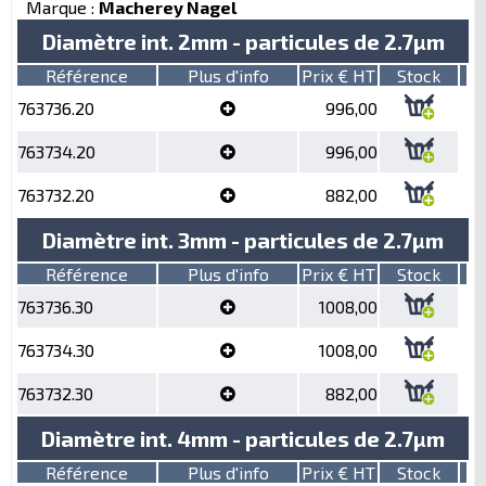
Marque :
Macherey Nagel
Diamètre int. 2mm - particules de 2.7µm
Référence
Plus d'info
Prix € HT
Stock
763736.20
996,00
763734.20
996,00
763732.20
882,00
Diamètre int. 3mm - particules de 2.7µm
Référence
Plus d'info
Prix € HT
Stock
763736.30
1008,00
763734.30
1008,00
763732.30
882,00
Diamètre int. 4mm - particules de 2.7µm
Référence
Plus d'info
Prix € HT
Stock