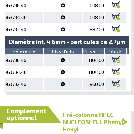
763736.40
1008,00
763734.40
1008,00
763732.40
882,00
Diamètre int. 4.6mm - particules de 2.7µm
Référence
Plus d'info
Prix € HT
Stock
763736.46
1104,00
763734.46
1104,00
763732.46
960,00
Complément
Pré-colonne HPLC
optionnel
NUCLEOSHELL Phenyl-
Hexyl