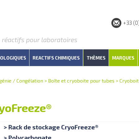
+33 (0
éactifs pour laboratoires
IOLOGIQUES
REACTIFS CHIMIQUES
THÈMES
MARQUES
génie / Congélation
>
Boîte et cryoboite pour tubes
>
Cryoboit
ryoFreeze®
> Rack de stockage CryoFreeze®
> Polycarbonate