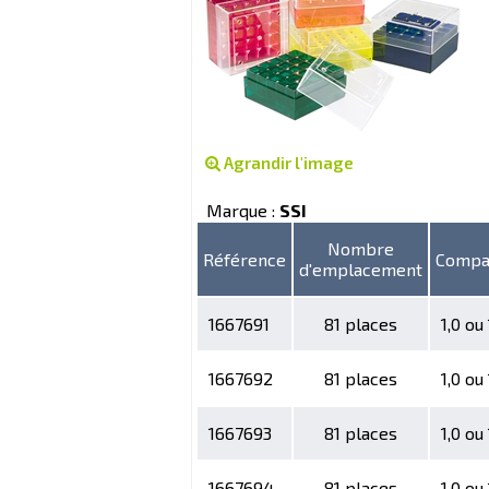
Agrandir l'image
Marque :
SSI
Nombre
Référence
Compat
d'emplacement
1667691
81 places
1,0 ou
1667692
81 places
1,0 ou
1667693
81 places
1,0 ou
1667694
81 places
1,0 ou