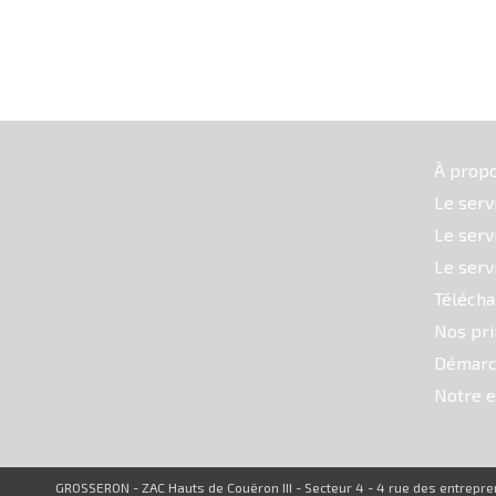
À prop
Le serv
Le serv
Le serv
Téléch
Nos pri
Démarc
Notre e
GROSSERON - ZAC Hauts de Couëron III - Secteur 4 - 4 rue des entrep