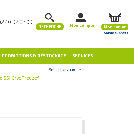
)2 40 92 07 09
Mon Compte
RECHERCHE
Mon panier
Saisie express
PROMOTIONS & DÉSTOCKAGE
SERVICES
Select Language
▼
e SSI CryoFreeze®