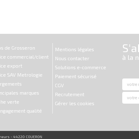
os de Grosseron
Mentions légales
ice commercial/client
Nous contacter
ice export
Solutions e-commerce
ice SAV Metrologie
Paiement sécurisé
argements
CGV
ncipales marques
Recrutement
he verte
Gérer les cookies
ngagement qualité
reneurs - 44220 COUERON