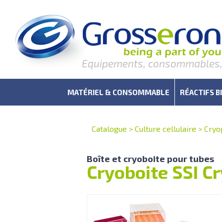
Equipements, consommables, r
MATÉRIEL & CONSOMMABLE
RÉACTIFS B
Catalogue
>
Culture cellulaire
>
Cryo
Boîte et cryoboite pour tubes
Cryoboite SSI C