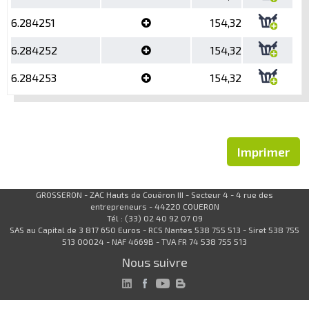
6.284251
154,32
6.284252
154,32
6.284253
154,32
Imprimer
GROSSERON - ZAC Hauts de Couëron III - Secteur 4 - 4 rue des
entrepreneurs - 44220 COUERON
Tél : (33) 02 40 92 07 09
SAS au Capital de 3 817 650 Euros - RCS Nantes 538 755 513 - Siret 538 755
513 00024 - NAF 4669B - TVA FR 74 538 755 513
Nous suivre