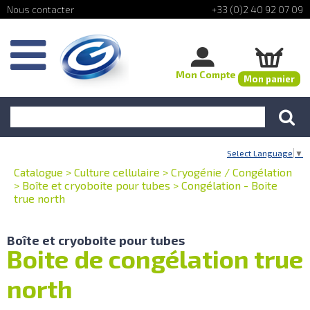
+33 (0)2 40 92 07 09
Mon Compte
Mon panier
Select Language
▼
Catalogue
>
Culture cellulaire
>
Cryogénie / Congélation
>
Boîte et cryoboite pour tubes
>
Congélation - Boite
true north
Boîte et cryoboite pour tubes
Boite de congélation true
north