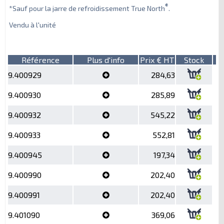
®
*Sauf pour la jarre de refroidissement True North
.
Vendu à l'unité
Référence
Plus d'info
Prix € HT
Stock
9.400929
284,63
9.400930
285,89
9.400932
545,22
9.400933
552,81
9.400945
197,34
9.400990
202,40
9.400991
202,40
9.401090
369,06