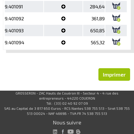
9.401091
284,64
9.401092
361,89
9.401093
650,85
9.401094
565,32
Imprimer
GROSSERON - ZAC Hauts de Couëron III - Secteur 4 - 4 rue des
entrepreneurs - 44220 COUERON
Tél : (33) 02 40 92 07 09
SAS au Capital de 3 817 650 Euros - RCS Nantes 538 755 513 - Siret 538 755
513 00024 - NAF 4669B - TVA FR 74 538 755 513
Nous suivre