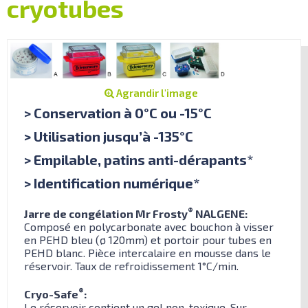
cryotubes
Agrandir l'image
> Conservation à 0°C ou -15°C
> Utilisation jusqu’à -135°C
> Empilable, patins anti-dérapants*
> Identification numérique*
®
Jarre de congélation Mr Frosty
NALGENE:
Composé en polycarbonate avec bouchon à visser
en PEHD bleu (ø 120mm) et portoir pour tubes en
PEHD blanc. Pièce intercalaire en mousse dans le
réservoir. Taux de refroidissement 1°C/min.
®
Cryo-Safe
:
Le réservoir contient un gel non-toxique. Sur