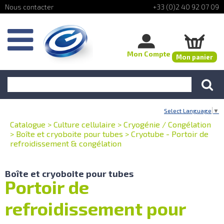
+33 (0)2 40 92 07 09
Mon Compte
Mon panier
Select Language
▼
Catalogue
>
Culture cellulaire
>
Cryogénie / Congélation
>
Boîte et cryoboite pour tubes
>
Cryotube - Portoir de
refroidissement & congélation
Boîte et cryoboite pour tubes
Portoir de
refroidissement pour