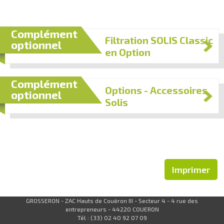
Complément
Filtration SOLIS Classic
optionnel
en Option
Complément
Options - Accessoires
optionnel
Solis
Imprimer
GROSSERON - ZAC Hauts de Couëron III - Secteur 4 - 4 rue des
entrepreneurs - 44220 COUERON
Tél : (33) 02 40 92 07 09