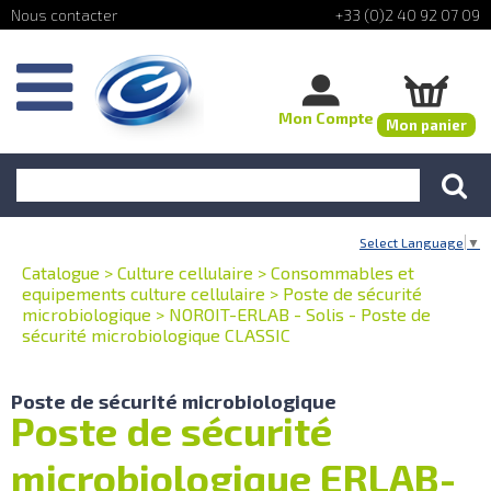
+33 (0)2 40 92 07 09
Mon Compte
Mon panier
Select Language
▼
Catalogue
>
Culture cellulaire
>
Consommables et
equipements culture cellulaire
>
Poste de sécurité
microbiologique
>
NOROIT-ERLAB - Solis - Poste de
sécurité microbiologique CLASSIC
Poste de sécurité microbiologique
Poste de sécurité
microbiologique ERLAB-