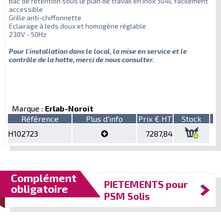
Bac de rétention sous le plan de travail en inox 304L facilement
accessible
Grille anti-chiffonnette
Eclairage à leds doux et homogène réglable
230V - 50Hz
Pour l'installation dans le local, la mise en service et le
contrôle de la hotte, merci de nous consulter.
Marque :
Erlab-Noroit
Référence
Plus d'info
Prix € HT
Stock
H102723
7287,84
Complément
PIETEMENTS pour
obligatoire
PSM Solis