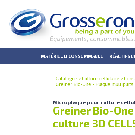
Equipements, consommables, r
MATÉRIEL & CONSOMMABLE
RÉACTIFS B
Catalogue
>
Culture cellulaire
>
Cons
Greiner Bio-One - Plaque multipui
Microplaque pour culture cellul
Greiner Bio-One
culture 3D CEL