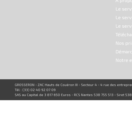
À prop
Le serv
Le serv
Le serv
Téléch
Nos pri
Démarc
Notre e
GROSSERON - ZAC Hauts de Couëron III - Secteur 4 - 4 rue des entrep
Tél : (33) 02 40 92 07 09
SAS au Capital de 3 817 650 Euros - RCS Nantes 538 755 513 - Siret 53