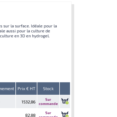
 sur la surface. Idéale pour la
le aussi pour la culture de
culture en 3D en hydrogel.
nnement
Prix € HT
Stock
Sur
0
1532,86
commande
Sur
82,88
commande