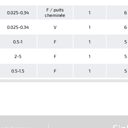
F / puits
0.025-0.34
1
6
cheminée
0.025-0.34
V
1
6
0.5-1
F
1
5
2-5
F
1
5
0.5-1.5
F
1
5