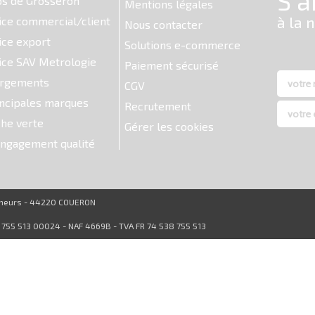
os de Grosseron
Mentions légales
ice commercial/client
Nous contacter
ice export
Solutions e-commerce
ice SAV Metrologie
Paiement sécurisé
argements
CGV
ncipales marques
Recrutement
he verte
Gérer les cookies
ngagement qualité
reneurs - 44220 COUERON
8 755 513 00024 - NAF 4669B - TVA FR 74 538 755 513