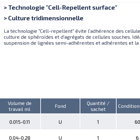
> Technologie "Cell-Repellent surface"
> Culture tridimensionnelle
La technologie "Cell-repellent" évite l'adhérence des cellules
culture de sphéroïdes et d'agrégats de cellules souches. Idéa
suspension de lignées semi-adhérentes et adhérentes et la 
Volume de
Quantité /
Fond
Conditio
travail ml
sachet
0.015-0.11
U
1
6
0.04-0.28
U
1
6