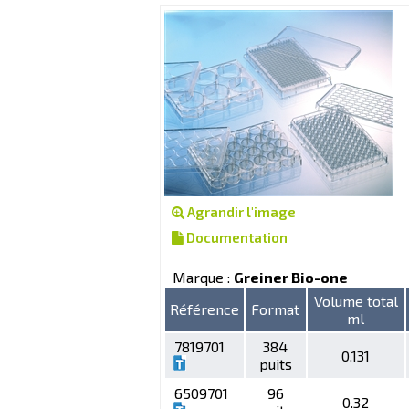
Agrandir l'image
Documentation
Marque :
Greiner Bio-one
Volume total
Référence
Format
ml
7819701
384
0.131
puits
6509701
96
0.32