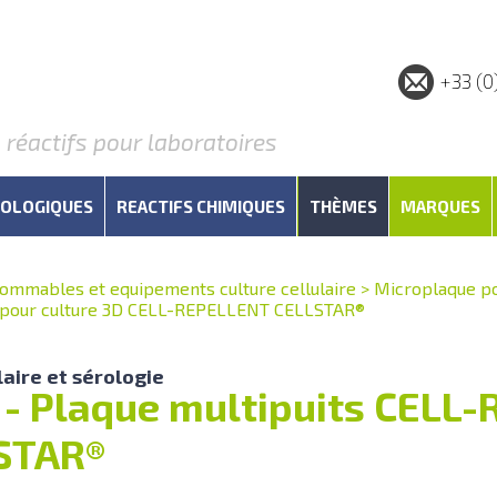
+33 (0
éactifs pour laboratoires
IOLOGIQUES
REACTIFS CHIMIQUES
THÈMES
MARQUES
ommables et equipements culture cellulaire
>
Microplaque pou
ts pour culture 3D CELL-REPELLENT CELLSTAR®
aire et sérologie
 - Plaque multipuits CELL
LSTAR®