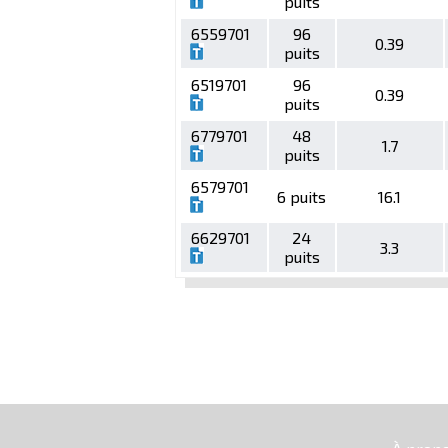
puits
6559701
96
0.39
puits
6519701
96
0.39
puits
6779701
48
1.7
puits
6579701
6 puits
16.1
6629701
24
3.3
puits