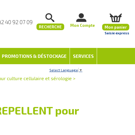
)2 40 92 07 09
Mon Compte
RECHERCHE
Mon panier
Saisie express
PROMOTIONS & DÉSTOCKAGE
SERVICES
Select Language
▼
r culture cellulaire et sérologie
>
-REPELLENT pour