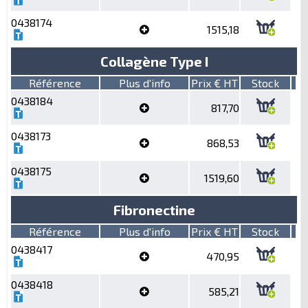
0438174
1515,18
Collagène Type I
Référence
Plus d'info
Prix € HT
Stock
0438184
817,70
0438173
868,53
0438175
1519,60
Fibronectine
Référence
Plus d'info
Prix € HT
Stock
0438417
470,95
0438418
585,21