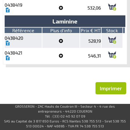
0438419
532,06
Laminine
Référence
Plus d'info
Prix € HT
Stock
0438420
528,19
0438421
546,31
Imprimer
GROSSERON - ZAC Hauts de Couëron III - Secteur 4 - 4 rue des
entrepreneurs - 44220 COUERON
Tél : (33) 02 40 92 07 09
SAS au Capital de 3 817 650 Euros - RCS Nantes 538 755 513 - Siret 538 755
513 00024 - NAF 4669B - TVA FR 74 538 755 513