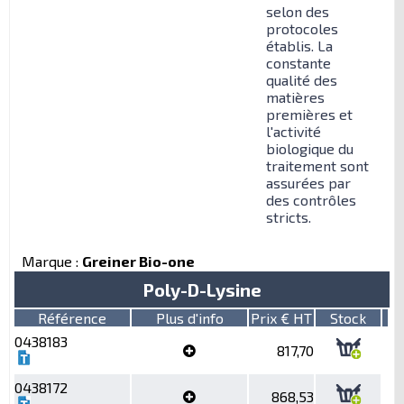
selon des
protocoles
établis. La
constante
qualité des
matières
premières et
l'activité
biologique du
traitement sont
assurées par
des contrôles
stricts.
Marque :
Greiner Bio-one
Poly-D-Lysine
Référence
Plus d'info
Prix € HT
Stock
0438183
817,70
0438172
868,53