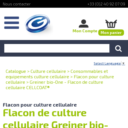
+33 (0)2 40 92 07 09
Mon Compte
Mon panier
Select Language
▼
Catalogue
>
Culture cellulaire
>
Consommables et
equipements culture cellulaire
>
Flacon pour culture
cellulaire
>
Greiner bio-One - Flacon de culture
cellulaire CELLCOAT®
Flacon pour culture cellulaire
Flacon de culture
cellulaire Greiner bio-